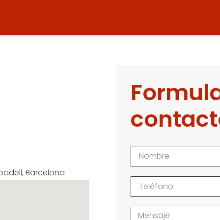
Formula
contact
badell, Barcelona