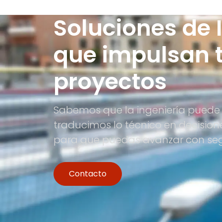
Soluciones de 
que impulsan 
proyectos
Sabemos que la ingeniería puede 
traducimos lo técnico en decision
para que puedas avanzar con se
Contacto