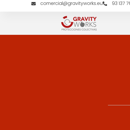
comercial@gravityworks.eu
93 137 7