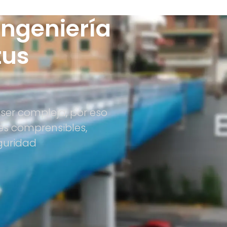
Ingeniería
tus
ser compleja, por eso
es comprensibles,
guridad