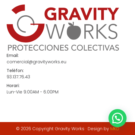
Email:
comercial@gravityworks.eu
Telèfon:
93.137.76.43
Horari:
Lun-Vie 9:00AM - 6:00PM
© 2026 Copyright Gravity Works · Design by
MKD