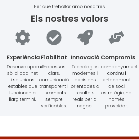
Per què treballar amb nosaltres
Els nostres valors
Experiència
Fiabilitat
Innovació
Compromís
Desenvolupament
Processos
Tecnologies
companyament
sòlid, codi net
clars,
modernes i
continu i
i solucions
comunicació
decisions
enfocament
estables que
transparent i
orientades a
de soci
funcionen a
lliuraments
resultats
estratègic, no
llarg termini.
sempre
reals per al
només
verificables.
negoci.
proveïdor.