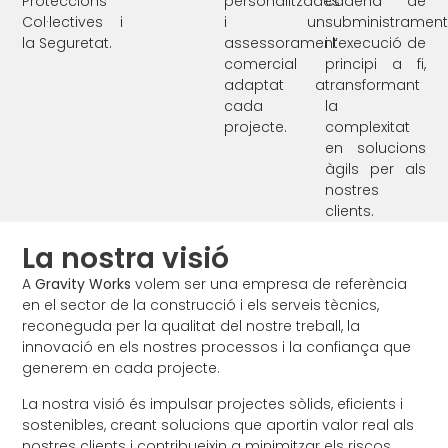
Proteccions
personalitzades
cadena de
Col·lectives i
i un
subministrament
la Seguretat.
assessorament
i l’execució de
comercial
principi a fi,
adaptat a
transformant
cada
la
projecte.
complexitat
en solucions
àgils per als
nostres
clients.
La nostra visió
A
Gravity Works
volem ser una empresa de referència
en el sector de la construcció i els serveis tècnics,
reconeguda per la qualitat del nostre treball, la
innovació en els nostres processos i la confiança que
generem en cada projecte.
La nostra visió és impulsar projectes sòlids, eficients i
sostenibles, creant solucions que aportin valor real als
nostres clients i contribueixin a minimitzar els riscos