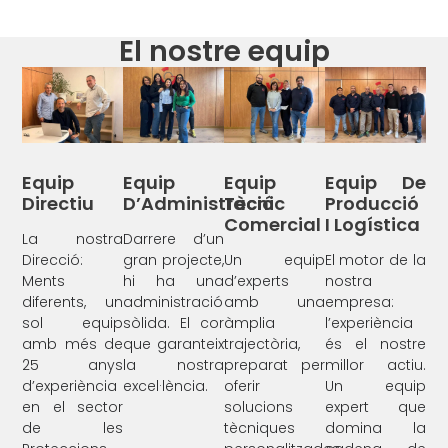
El nostre equip
Equip
Equip
Equip
Equip De
Directiu
D’Administració
Tècnic
Producció
Comercial
I Logística
La nostra
Darrere d’un
Direcció:
gran projecte,
Un equip
El motor de la
Ments
hi ha una
d’experts
nostra
diferents, un
administració
amb una
empresa:
sol equip
sòlida. El cor
àmplia
l’experiència
amb més de
que garanteix
trajectòria,
és el nostre
25 anys
la nostra
preparat per
millor actiu.
d’experiència
excel·lència.
oferir
Un equip
en el sector
solucions
expert que
de les
tècniques
domina la