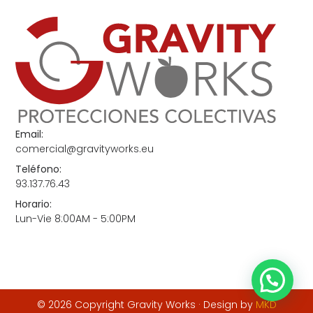
Email:
comercial@gravityworks.eu
Teléfono:
93.137.76.43
Horario:
Lun-Vie 8:00AM - 5:00PM
© 2026 Copyright Gravity Works · Design by
MKD