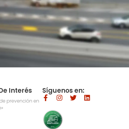
De Interés
Síguenos en:
 de prevención en
n»