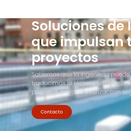
Soluciones de 
que impulsan 
proyectos
Sabemos que la ingeniería puede 
traducimos lo técnico en decision
para que puedas avanzar con se
Contacto