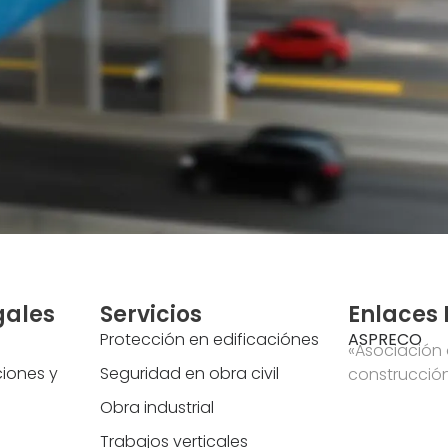
gales
Servicios
Enlaces 
Protección en edificaciónes
ASPRECO
«Asociación
ciones y
Seguridad en obra civil
construcció
Obra industrial
Trabajos verticales