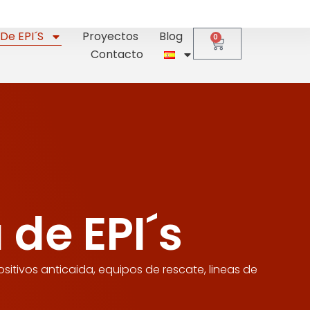
De EPI´s
Proyectos
Blog
0
Contacto
 de EPI´s
ositivos anticaida, equipos de rescate, lineas de