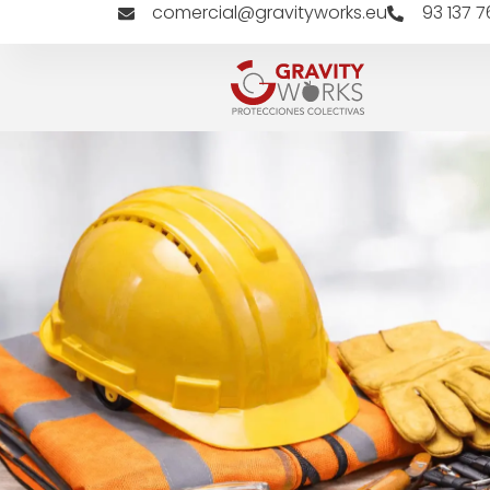
comercial@gravityworks.eu
93 137 7