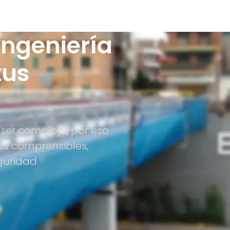
Ingeniería
tus
ser compleja, por eso
es comprensibles,
guridad