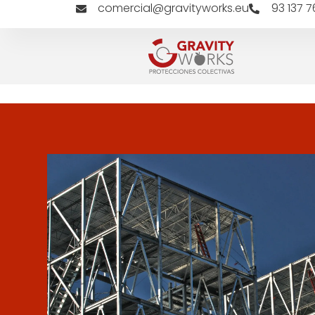
comercial@gravityworks.eu
93 137 7