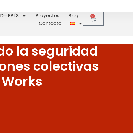
De EPI´s
Proyectos
Blog
0
Contacto
do la seguridad
iones colectivas
y Works