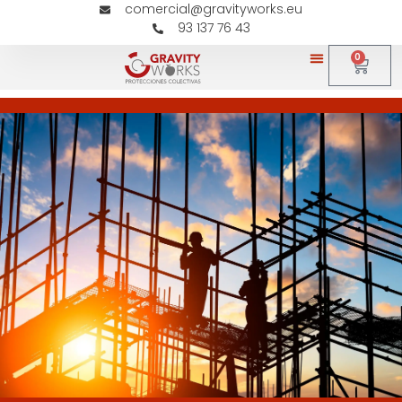
comercial@gravityworks.eu
93 137 76 43
0