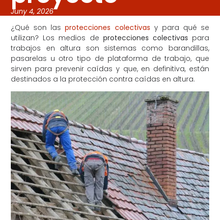
Juny 4, 2026
¿Qué son las
protecciones colectivas
y para qué se
utilizan? Los medios de
protecciones colectivas
para
trabajos en altura son sistemas como barandillas,
pasarelas u otro tipo de plataforma de trabajo, que
sirven para prevenir caídas y que, en definitiva, están
destinados a la protección contra caídas en altura.