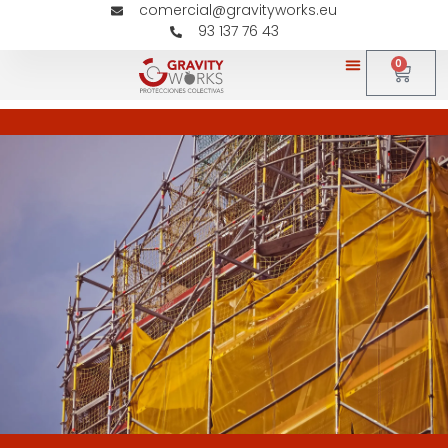
comercial@gravityworks.eu
93 137 76 43
0