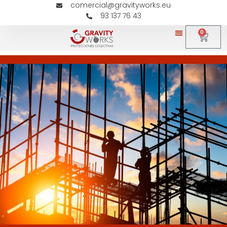
comercial@gravityworks.eu
93 137 76 43
0