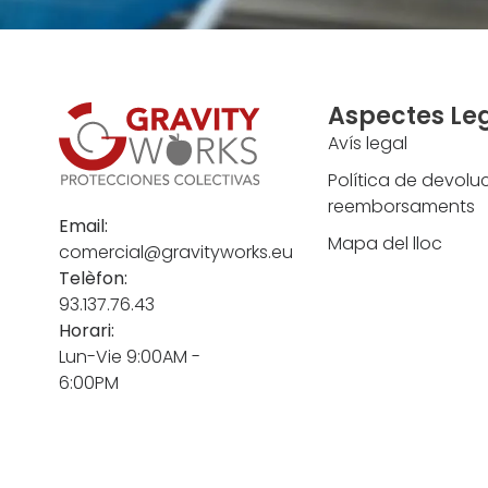
Aspectes Le
Avís legal
Política de devoluc
reemborsaments
Email:
Mapa del lloc
comercial@gravityworks.eu
Telèfon:
93.137.76.43
Horari:
Lun-Vie 9:00AM -
6:00PM