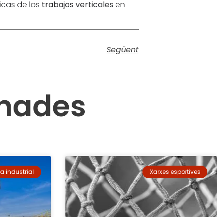
nicas de los
trabajos verticales
en
Següent
onades
a industrial
Xarxes esportives