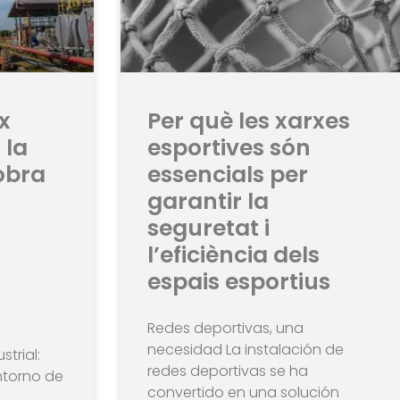
x
Per què les xarxes
 la
esportives són
obra
essencials per
garantir la
seguretat i
l’eficiència dels
espais esportius
Redes deportivas, una
necesidad La instalación de
trial:
redes deportivas se ha
ntorno de
convertido en una solución