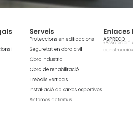
gals
Serveis
Enlaces 
Proteccions en edificacions
ASPRECO
«Associació 
ions i
Seguretat en obra civil
construcció
Obra industrial
Obra de rehabilitació
Treballs verticals
Instal·lació de xarxes esportives
Sistemes definitius