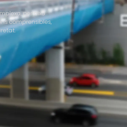
mplexa, per això
ions comprensibles,
etat.