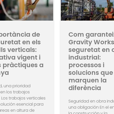
portància de
Com garantei
uretat en els
Gravity Works
ls verticals:
seguretat en 
tiva vigent i
industrial:
 pràctiques a
processos i
nya
solucions que
marquen la
, una prioridad
diferència
en los trabajos
 Los trabajos verticales
Seguridad en obra indus
olución esencial para
una obligación En el e
tareas en altura de
la construcción y la