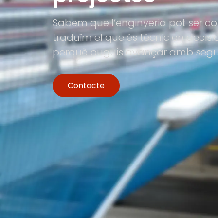
Sabem que l’enginyeria pot ser co
traduïm el que és tècnic en decis
perquè puguis avançar amb segur
Contacte