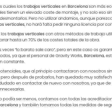
os cuales los
trabajos verticales
en
Barcelona
son más ec
ales tienen un elevado coste de montaje, y no solo eso 
desmontarlos. Pero no utilizar andamios, aunque parezc
os verticales
, no hará falta pedir ninguna licencia por cor
 los
trabajos verticales
con otros métodos de trabajo uti
rar hasta un 70% de los costes totales de la obra.
veces “lo barato sale caro”, pero en este caso os garan
todos, ya que el personal de Gravity Works,
Barcelona
, es
ón constante.
otenciales, que al principio contactaron con nosotros si
, pero después de probarlos, han quedado muy satisfech
 dudado en contactar de nuevo con nosotros, ya que de 
innecesarias.
o podía ser menos, contamos con todas las acreditacion
Barcelona
y también tomamos todas las medidas de segu