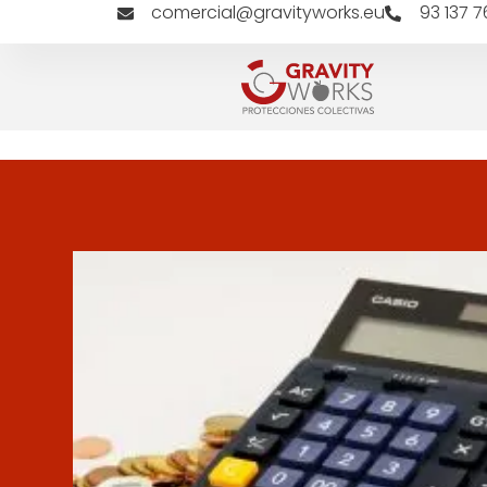
comercial@gravityworks.eu
93 137 7