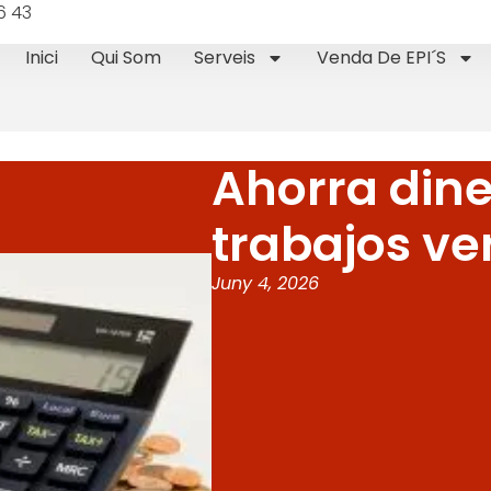
6 43
Inici
Qui Som
Serveis
Venda De EPI´s
Ahorra dine
trabajos ve
Juny 4, 2026