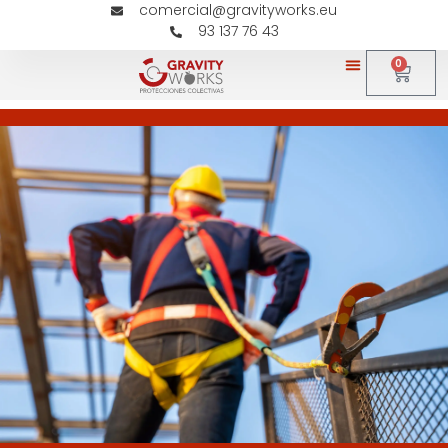
comercial@gravityworks.eu
93 137 76 43
0