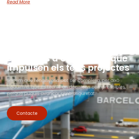
Read More
Solucions d’enginyeria que
impulsen els teus projectes
Sabem que l’enginyeria pot ser complexa, per això
traduïm el que és tècnic en decisions comprensibles,
perquè puguis avançar amb seguretat.
Contacte