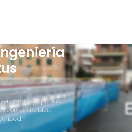
Ingeniería
tus
ser compleja, por eso
es comprensibles,
guridad