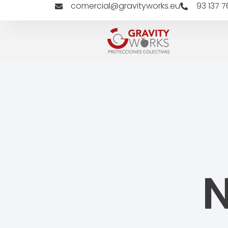
comercial@gravityworks.eu
93 137 7
N