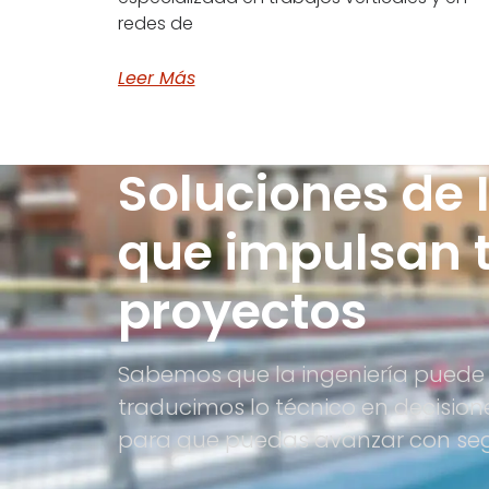
redes de
Leer Más
Soluciones de 
que impulsan 
proyectos
Sabemos que la ingeniería puede 
traducimos lo técnico en decision
para que puedas avanzar con se