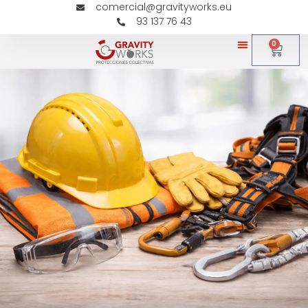
comercial@gravityworks.eu
93 137 76 43
0