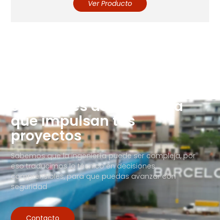
Ver Producto
Soluciones de Ingeniería
que impulsan tus
proyectos
Sabemos que la ingeniería puede ser compleja, por
eso traducimos lo técnico en decisiones
comprensibles, para que puedas avanzar con
seguridad
Contacto