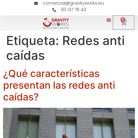
comercial@gravityworks.eu
93 137 76 43
0
Etiqueta:
Redes anti
caídas
¿Qué características
presentan las redes anti
caídas?