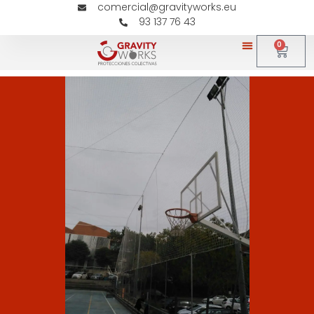
comercial@gravityworks.eu
93 137 76 43
0