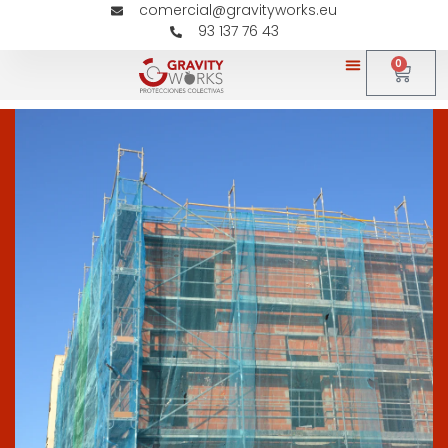
comercial@gravityworks.eu
93 137 76 43
0