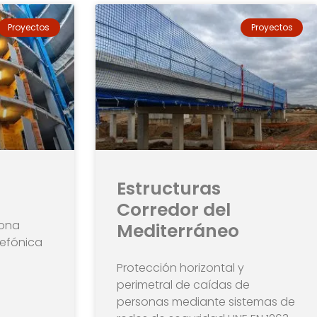
Proyectos
Proyectos
Estructuras
Corredor del
lona
Mediterráneo
lefónica
Protección horizontal y
perimetral de caídas de
personas mediante sistemas de