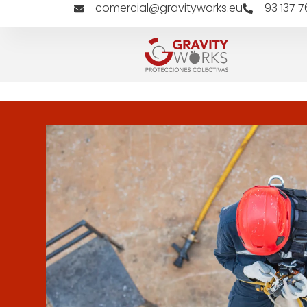
comercial@gravityworks.eu
93 137 7