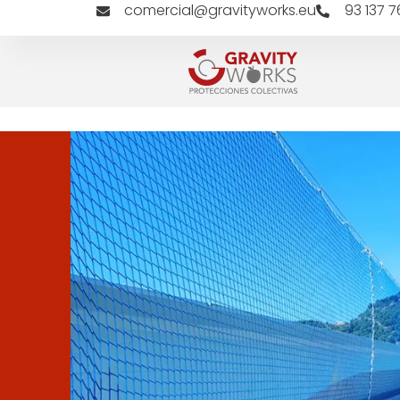
comercial@gravityworks.eu
93 137 7