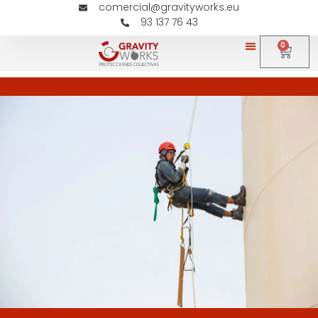
comercial@gravityworks.eu
93 137 76 43
0