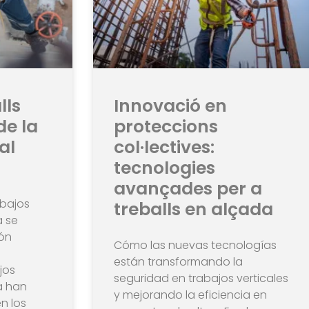
lls
Innovació en
de la
proteccions
al
col·lectives:
tecnologies
avançades per a
abajos
treballs en alçada
a se
ión
Cómo las nuevas tecnologías
s
están transformando la
jos
seguridad en trabajos verticales
a han
y mejorando la eficiencia en
n los