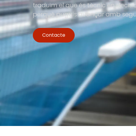
traduïm el que és tècnic en decis
perquè puguis avançar amb segur
Contacte