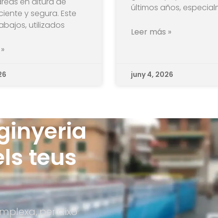
tareas en altura de
últimos años, especia
ciente y segura. Este
abajos, utilizados
Leer más »
 »
26
juny 4, 2026
ginyeria
ls teus
mplexa, per això