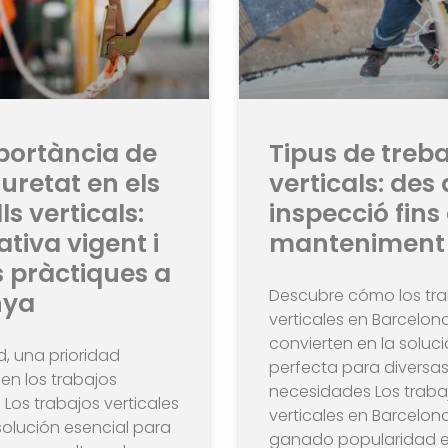
portància de
Tipus de treba
uretat en els
verticals: des 
ls verticals:
inspecció fins 
tiva vigent i
manteniment
 pràctiques a
Descubre cómo los tr
nya
verticales en Barcelon
convierten en la soluc
, una prioridad
perfecta para diversa
en los trabajos
necesidades Los traba
 Los trabajos verticales
verticales en Barcelon
olución esencial para
ganado popularidad e