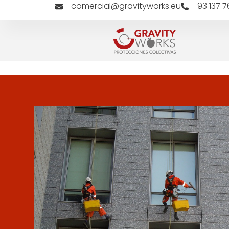
comercial@gravityworks.eu
93 137 7