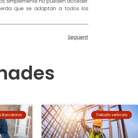
ipos simplemente no pueden acceder.
cuerda que se adaptan a todos los
Següent
onades
 a Barcelona
Treballs verticals