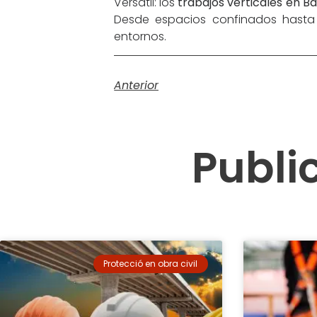
Versátil: los
trabajos verticales en B
Desde espacios confinados hasta 
entornos.
Anterior
Publi
Protecció en obra civil