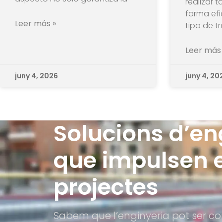
realizar 
forma efi
Leer más »
tipo de tr
Leer más
juny 4, 2026
juny 4, 20
Solucions d’en
que impulsen e
projectes
Sabem que l’enginyeria pot ser co