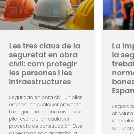
Les tres claus de la
La im
seguretat en obra
la seg
civil: com protegir
trebal
les persones i les
norma
infraestructures
bones
Espa
Seguridad en obra civil, un pilar
esencial en cualquier proyecto
Seguridad
La seguridad en obra civil es un
absoluta 
pilar esencial en cualquier
verticales
proyecto de construcción. Este
son una s
aspecto no solo garantiza la