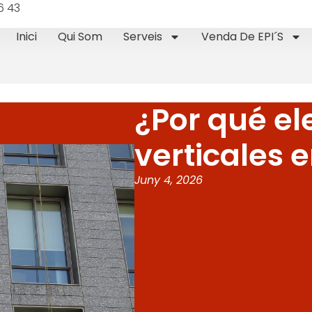
6 43
Inici
Qui Som
Serveis
Venda De EPI´s
¿Por qué ele
verticales 
Juny 4, 2026