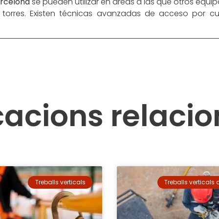
arcelona
se pueden utilizar en áreas a las que otros equ
torres. Existen técnicas avanzadas de acceso por 
cacions relaci
Treballs verticals
Treballs verticals