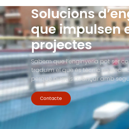
Solucions d’en
que impulsen e
projectes
Sabem que l’enginyeria pot ser co
traduïm el que és tècnic en decis
perquè puguis avançar amb segur
Contacte