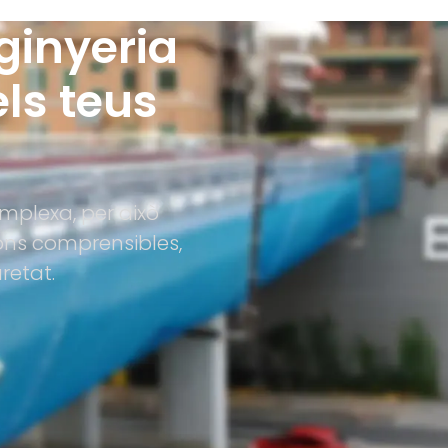
ginyeria
ls teus
mplexa, per això
ions comprensibles,
etat.