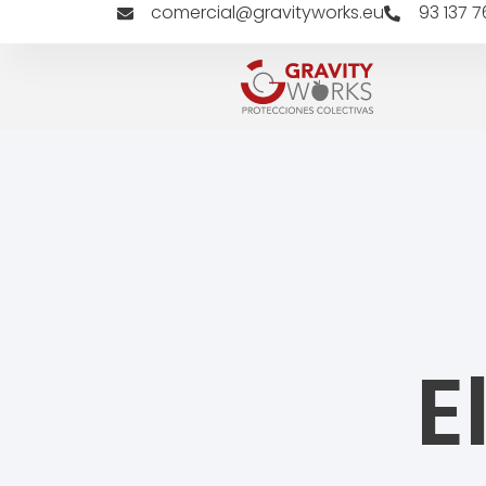
comercial@gravityworks.eu
93 137 7
E