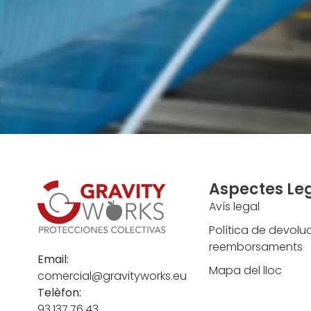
Aspectes Le
Avís legal
Política de devoluc
reemborsaments
Email:
Mapa del lloc
comercial@gravityworks.eu
Telèfon:
93.137.76.43