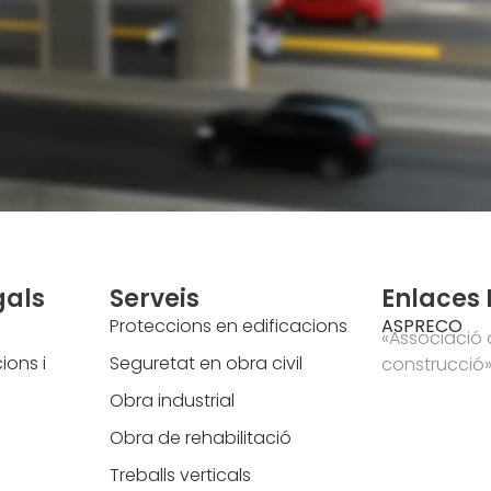
gals
Serveis
Enlaces 
Proteccions en edificacions
ASPRECO
«Associació 
ions i
Seguretat en obra civil
construcció
Obra industrial
Obra de rehabilitació
Treballs verticals