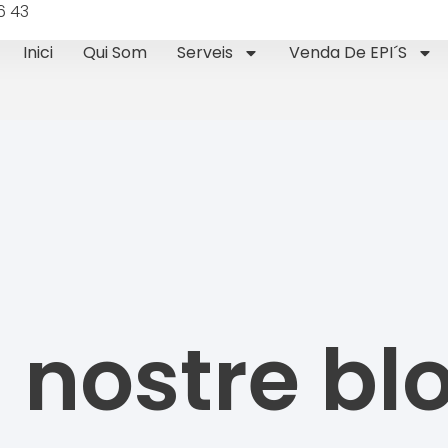
6 43
Inici
Qui Som
Serveis
Venda De EPI´s
l nostre bl