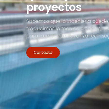
proyectos
Sabemos que la ingeniería puede 
traducimos lo técnico en decision
para que puedas avanzar con se
Contacto