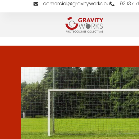
comercial@gravityworks.eu
93 137 7