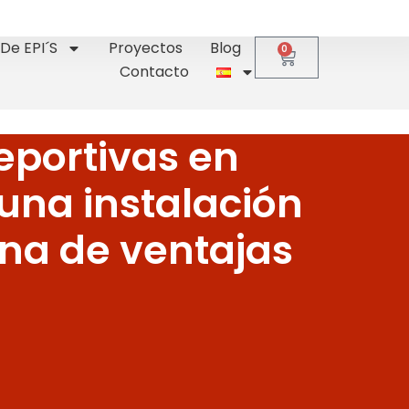
De EPI´s
Proyectos
Blog
0
Contacto
eportivas en
 una instalación
ena de ventajas