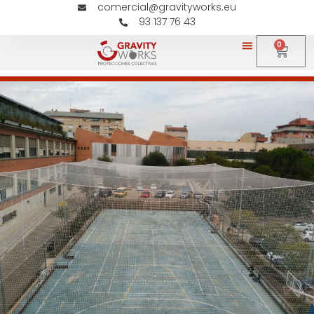
comercial@gravityworks.eu
93 137 76 43
0